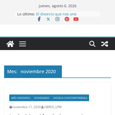
Saltar
jueves, agosto 6, 2026
al
Lo último:
El divorcio que nos une
contenido
La millonésima mujer
Alfas y Omegas
Tu mentalidad buena suerte
Plantas Medicinales, la Salud está
en la Naturaleza
Mes:
noviembre 2020
MÁS VENDIDOS
NOVEDADES
NOVELA CONTEMPORÁNEA
noviembre 11, 2020
LIBROS_LPM