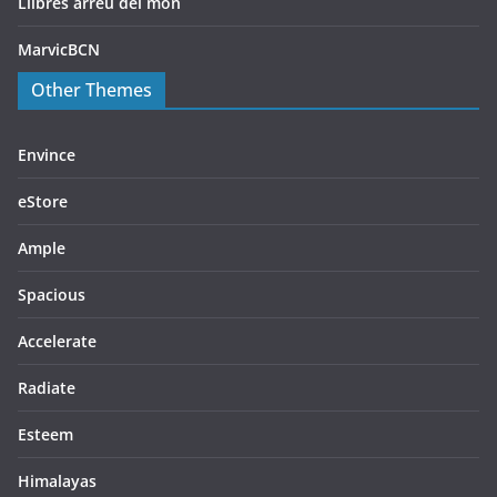
Llibres arreu del món
MarvicBCN
Other Themes
Envince
eStore
Ample
Spacious
Accelerate
Radiate
Esteem
Himalayas