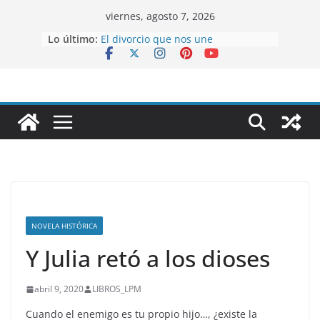
Saltar
viernes, agosto 7, 2026
al
Lo último:
El divorcio que nos une
contenido
La millonésima mujer
Alfas y Omegas
Tu mentalidad buena suerte
Plantas Medicinales, la Salud está
en la Naturaleza
NOVELA HISTÓRICA
Y Julia retó a los dioses
abril 9, 2020
LIBROS_LPM
Cuando el enemigo es tu propio hijo…, ¿existe la