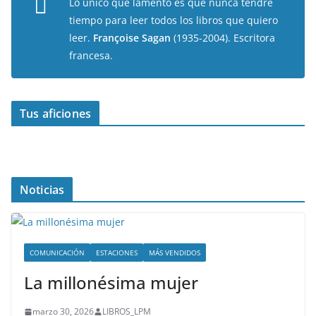
Lo único que lamento es que nunca tendré
tiempo para leer todos los libros que quiero
leer.
Françoise Sagan
(1935-2004). Escritora
francesa.
Tus aficiones
Noticias
COMUNICACIÓN
ESTACIONES
MÁS VENDIDOS
La millonésima mujer
marzo 30, 2026
LIBROS_LPM