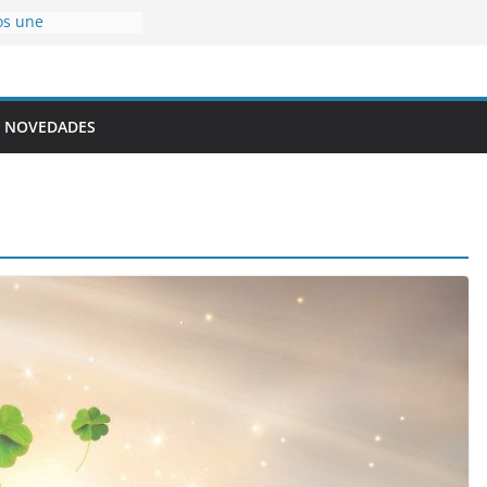
os une
ujer
uena suerte
es, la Salud está
NOVEDADES