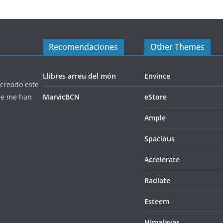
Recomendaciones
Other Themes
Llibres arreu del món
Envince
 creado este
que me han
MarvicBCN
eStore
Ample
Spacious
Accelerate
Radiate
Esteem
Himalayas