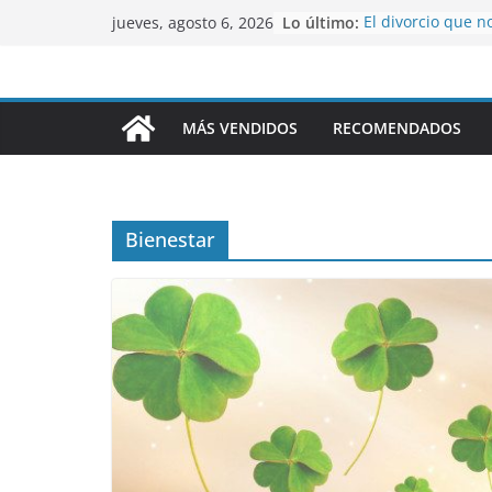
Saltar
Lo último:
El divorcio que n
jueves, agosto 6, 2026
al
La millonésima m
Alfas y Omegas
contenido
Tu mentalidad b
Plantas Medicinal
MÁS VENDIDOS
RECOMENDADOS
en la Naturaleza
Bienestar