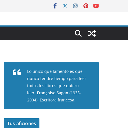
Lo único que lamento es que
nunca tendré tiempo para leer
todos los libros que quiero
leer.
Françoise Sagan
(1935-
2004). Escritora francesa.
Tus aficiones